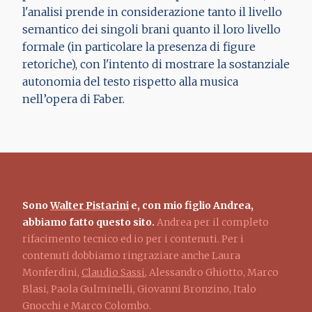
l'analisi prende in considerazione tanto il livello
semantico dei singoli brani quanto il loro livello
formale (in particolare la presenza di figure
retoriche), con l'intento di mostrare la sostanziale
autonomia del testo rispetto alla musica
nell’opera di Faber.
Sono
Walter Pistarini
e, con mio figlio Andrea,
abbiamo fatto questo sito.
Andrea per il completo
rifacimento tecnico ed io per i contenuti. Per i
contenuti dobbiamo ringraziare anche Laura
Monferdini,
Claudio Sassi
, Alessandro Ghiotto, Marco
Blasi, Paola Gulminelli, Giovanni Bronzino, Italo
Gnocchi e Marco Colombo.