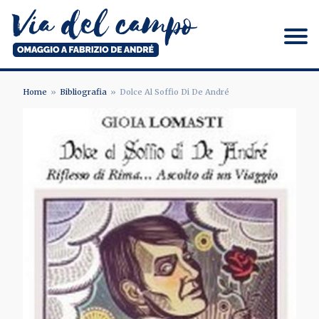
Salta
al
contenuto
principale
Via del campo
Home
Bibliografia
Dolce Al Soffio Di De André
BRICIOLE
DI
PANE