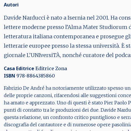
Autori
Davide Narducci
è nato a Isernia nel 2001. Ha cons
lettere moderne presso l’Alma Mater Studiorum d
letteratura italiana contemporanea e prosegue gli s
letterarie europee presso la stessa università. È s
giornale L’UNIversiTÀ, nonché curatore del podcas
Casa Editrice
Editrice Zona
ISBN
978-8864385860
Fabrizio De André
ha notoriamente utilizzato spesso un
delle proprie canzoni, rifacendosi alle suggestioni concet
ha amato e apprezzato. Uno di questi è stato
Pier Paolo P
punti di contatto tra le produzioni dei due. Davide Nar
questa relazione, un confronto critico puntiglioso e serrato
discografia del cantautore e di numerose opere pasolini