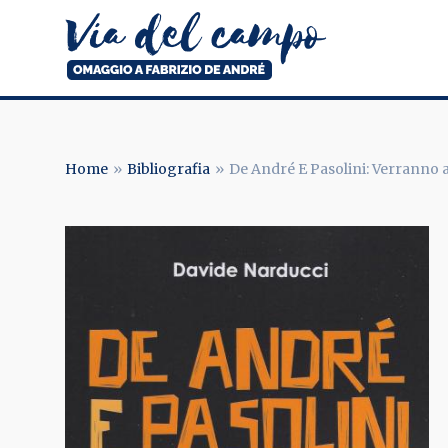
Salta
al
contenuto
principale
Via
del
campo
Home
Bibliografia
De André E Pasolini: Verranno a
BRICIOLE
DI
PANE